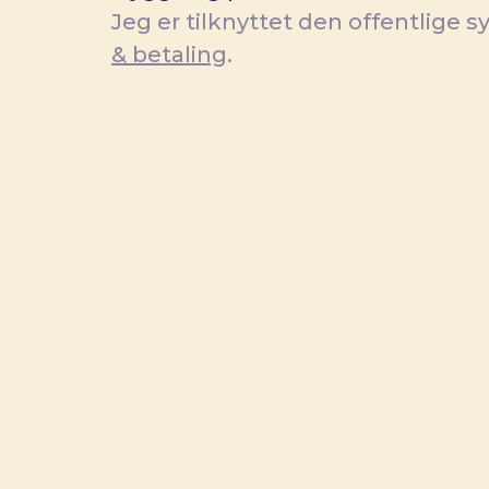
Jeg er tilknyttet den offentlige
& betaling
.
OBS!
For aktuelle ventetider se
s