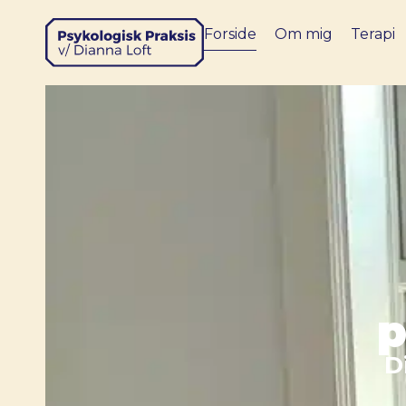
Forside
Om mig
Terapi
p
D