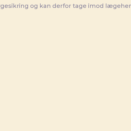
 sygesikring og kan derfor tage imod lægeh
undhed.dk
TRYG OG NÆRVÆRENDE
Professione
psykologbe
Jeg skaber et trygt r
og følelser.
Jeg arbejder primært me
Term Dynamic Psychothe
fokuseret psykoterapeuti