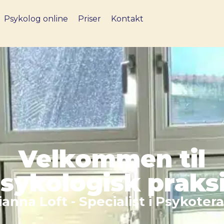
Psykolog online
Priser
Kontakt
Velkommen til
sykologisk praks
ianna Loft - Specialist i Psykotera