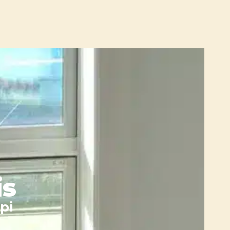
is
pi