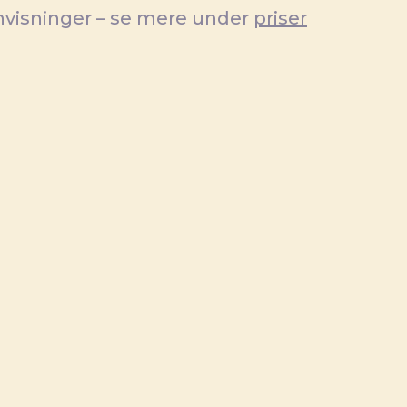
envisninger – se mere under
priser
l
handling
um, hvor du kan udforske tanker
d metoden ISTDP (Intensive Short-
rapy), som er en dybdegående og
sk tilgang.